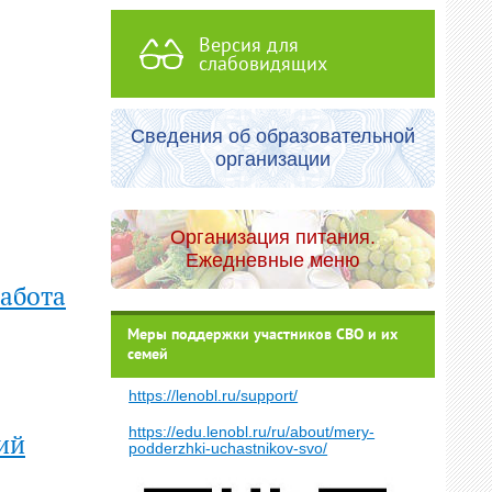
Версия для
слабовидящих
Сведения об образовательной
организации
Организация питания.
Ежедневные меню
абота
Меры поддержки участников СВО и их
семей
https://lenobl.ru/support/
https://edu.lenobl.ru/ru/about/mery-
ий
podderzhki-uchastnikov-svo/