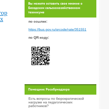
Вы можете оставить свое мнение о
Беседском сельскохозяйственном
тор
техникуме
ых
п
о ссылке:
https://bus.gov.ru/qrcode/rate/351551
по QR-коду:
Помощник Рособрнадзора
Есть вопросы по бюрократической
нагрузке на педагогических
работников?