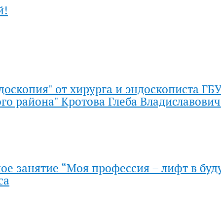
й!
доскопия" от хирурга и эндоскописта ГБ
го района" Кротова Глеба Владиславович
е занятие “Моя профессия – лифт в буд
са