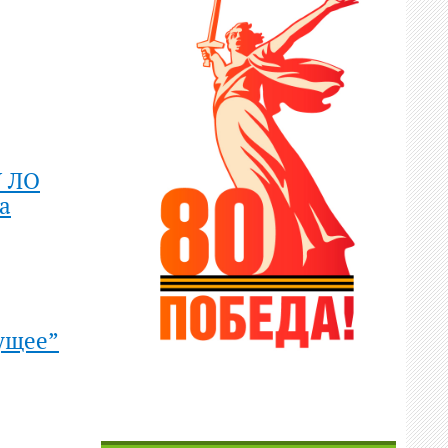
У ЛО
а
ущее”