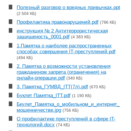
Полезный разговор о вредных привычках.ppt
(2 504 КБ)
Профилактика правонарушений.pdf
(786 КБ)
инструкция № 2 Антитеррористическая
защищеность_0001.pdf
(4 383 КБ)
1.Памятка о наиболее распространенных
способах совершения IТ-преступлений.pdf
(494 КБ)
2. Памятка о возможности установления
гражданином запрета (ограничения) на
онлайн-операции.pdf
(340 КБ)
3. Памятка_ГУМВД_ITT(7л).pdf
(670 КБ)
Буклет Памятка_ITT.pdf
(1 190 КБ)
Бкулет_Памятка_о_мобильном_и_интернет_
мошенничестве.jpg
(756 КБ)
О профилактике преступлений в сфере IT-
технологий.docx
(74 КБ)