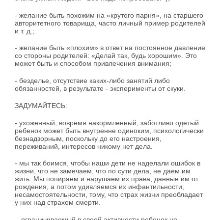
- желание быть похожим на «крутого парня», на старшего
авторитетного товарища, часто личный пример родителей
и т. д.;
- желание быть «плохим» в ответ на постоянное давление
со стороны родителей: «Делай так, будь хорошим». Это
может быть и способом привлечения внимания;
- безделье, отсутствие каких-либо занятий либо
обязанностей, в результате - эксперименты от скуки.
ЗАДУМАЙТЕСЬ:
- ухоженный, вовремя накормленный, заботливо одетый
ребенок может быть внутренне одиноким, психологически
безнадзорным, поскольку до его настроения,
переживаний, интересов никому нет дела.
- мы так боимся, чтобы наши дети не наделали ошибок в
жизни, что не замечаем, что по сути дела, не даем им
жить. Мы попираем и нарушаем их права, данные им от
рождения, а потом удивляемся их инфантильности,
несамостоятельности, тому, что страх жизни преобладает
у них над страхом смерти.
- ограничиваемый в своей активности ребенок не