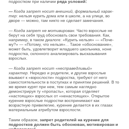
подростком при наличии
ряда условий:
—
Когда запрет носит внешний, формальный харак­
тер
: нельзя курить дома или в школе, а на улице, во
дворе — можно, там никто не сделает замечания.
— Когда запрет не мотивирован.
Часто взрослые не
берут на себя труд обосновать свои требования. Как,
например, в таком диалоге: «Курить нельзя» — «Поче­
му?» — «Потому, что нельзя»... Такое «обоснование»,
может быть, удовлетворит младшего школьника, ноне
подростка, склонного анализировать высказывания
взрослых.
— Когда запрет носит «несправедливый»
характер.
Нередко и родители, и другие взрослые
взывают к «взрослости» подростка, требуют от него
самостоятельности в поступках и принятии решений. В то
же время курят при нем, тем самым наглядно
демонстрируя ту «пропасть», которая отделяет
«настоящих» взрослых от «ненастоя­щих». Открытое
курение взрослые подростки воспринимают как
возрастную привилегию, курение делается в их глазах
материальным атрибутом взрослости.
Таким образом,
запрет родителей на курение для
подростков долже­н быть обоснован, мотивирован и
неформален!