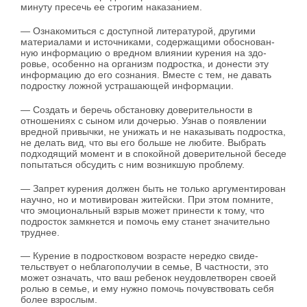
минуту пресечь ее строгим наказанием.
— Ознакомиться с доступной литературой, другими
материалами и источниками, содержащими обоснован­
ную информацию о вредном влиянии курения на здо­
ровье, особенно на организм подростка, и донести эту
информацию до его сознания. Вместе с тем, не давать
подростку ложной устрашающей информации.
— Создать и беречь обстановку доверительности в
отношениях с сыном или дочерью. Узнав о появлении
вредной привычки, не унижать и не наказывать под­ростка,
не делать вид, что вы его больше не любите. Выбрать
подходящий момент и в спокойной довери­тельной беседе
попытаться обсудить с ним возникшую проблему.
— Запрет курения должен быть не только аргумен­тирован
научно, но и мотивирован житейски. При этом помните,
что эмоциональный взрыв может принести к тому, что
подросток замкнется и помочь ему станет зна­чительно
труднее.
— Курение в подростковом возрасте нередко свиде­
тельствует о неблагополучии в семье, В частности, это
может означать, что ваш ребенок неудовлетворен своей
ролью в семье, и ему нужно помочь почувствовать се­бя
более взрослым.