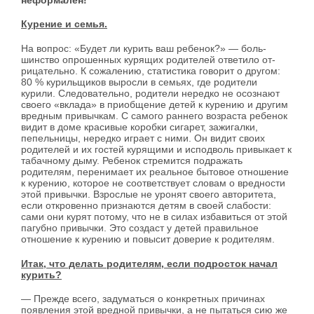
Курение и семья.
На вопрос: «Будет ли курить ваш ребенок?» — боль­
шинство опрошенных курящих родителей ответило от­
рицательно. К сожалению, статистика говорит о дру­гом:
80 % курильщиков выросли в семьях, где родители
курили. Следовательно, родители нередко не осознают
своего «вклада» в приобщение детей к курению и другим
вредным привычкам. С самого раннего возраста ребенок
видит в доме красивые коробки сигарет, зажигалки,
пепельницы, не­редко играет с ними. Он видит своих
родителей и их гостей курящими и исподволь привыкает к
табачному дыму. Ребенок стремится подражать
родителям, перени­мает их реальное бытовое отношение
к курению, кото­рое не соответствует словам о вредности
этой привычки. Взрослые не уронят своего авторитета,
если откровенно признаются детям в своей слабости:
сами они курят потому, что не в силах избавиться от этой
пагуб­но привычки. Это создаст у детей пра­вильное
отношение к курению и повысит доверие к родителям.
Итак, что делать родителям, если подросток начал
курить?
— Прежде всего, задуматься о конкретных причи­нах
появления этой вредной привычки, а не пытаться сию же