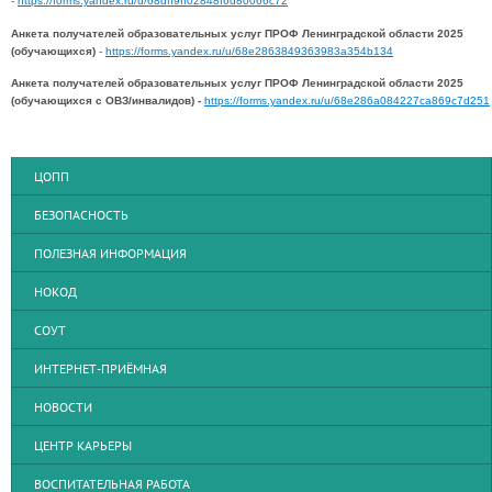
-
https://forms.yandex.ru/u/68dff9ff02848f6d80066c72
Анкета получателей образовательных услуг ПРОФ Ленинградской области 2025
(обучающихся)
-
https://forms.yandex.ru/u/68e2863849363983a354b134
Анкета получателей образовательных услуг ПРОФ Ленинградской области 2025
(обучающихся с ОВЗ/инвалидов) -
https://forms.yandex.ru/u/68e286a084227ca869c7d251
ЦОПП
БЕЗОПАСНОСТЬ
ПОЛЕЗНАЯ ИНФОРМАЦИЯ
НОКОД
СОУТ
ИНТЕРНЕТ-ПРИЁМНАЯ
НОВОСТИ
ЦЕНТР КАРЬЕРЫ
ВОСПИТАТЕЛЬНАЯ РАБОТА