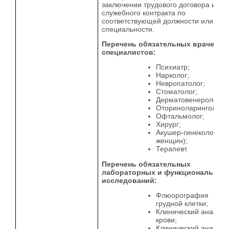
заключении трудового договора или
служебного контракта по
соответствующей должности или
специальности.
Перечень обязательных врачей-
специалистов:
Психиатр;
Нарколог;
Невропатолог;
Стоматолог;
Дерматовенеролог;
Оториноларинголог;
Офтальмолог;
Хирург;
Акушер-гинеколог (д
женщин);
Терапевт.
Перечень обязательных
лабораторных и функциональных
исследований:
Флюорография
грудной клетки;
Клинический анализ
крови;
Клинический анализ