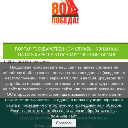
ПОРТАЛ ГОСУДАРСТВЕННОЙ СЛУЖБЫ - УЗНАЙ КАК
НАЧАТЬ КАРЬЕРУ В ГОСУДАРСТВЕННОМ ОРГАНЕ
(https://gossluzhba.gov.ru
Продолжая использовать наш сайт, вы даете согласие на
обработку файлов cookie, пользовательских данных (сведения о
местоположении; тип и версия ОС; тип и версия Браузера; тип
устройства и разрешение его экрана; источник откуда пришел
на сайт пользователь; с какого сайта или по какой рекламе; язык
ОС и Браузера; какие страницы открывает и на какие кнопки
нажимает пользователь; ip-адрес) в целях функционирования
сайта и проведения статистических исследований и обзоров.
©2020г., Государственное бюджетное профессиональное
Если вы не хотите, чтобы ваши данные обрабатывались,
образовательное учреждение Ленинградской области
покиньте сайт.
«Беседский сельскохозяйственный техникум»
Согласен
© Конструктор сайтов
Nubex.ru