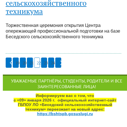
сельскохозяйственного
техникума
Торжественная церемония открытия Центра
опережающей профессиональной подготовки на базе
Беседского сельскохозяйственного техникума
19
20
21
22
23
24
УВАЖАЕМЫЕ ПАРТНЁРЫ, СТУДЕНТЫ, РОДИТЕЛИ И ВСЕ
ЗАИНТЕРЕСОВАННЫЕ ЛИЦА!
Информируем вас о том, что
с «09» января 2026 г. официальный интернет‑сайт
ГБПОУ ЛО «Беседский сельскохозяйственный
техникум» переезжает на новый адрес:
https://bshtspb.gosuslugi.ru