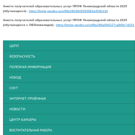
Анкета получателей образовательных услуг ПРОФ Ленинградской области 2025
(обучающихся)
-
https://forms.yandex.ru/u/68e2863849363983a354b134
Анкета получателей образовательных услуг ПРОФ Ленинградской области 2025
(обучающихся с ОВЗ/инвалидов) -
https://forms.yandex.ru/u/68e286a084227ca869c7d251
ЦОПП
БЕЗОПАСНОСТЬ
ПОЛЕЗНАЯ ИНФОРМАЦИЯ
НОКОД
СОУТ
ИНТЕРНЕТ-ПРИЁМНАЯ
НОВОСТИ
ЦЕНТР КАРЬЕРЫ
ВОСПИТАТЕЛЬНАЯ РАБОТА