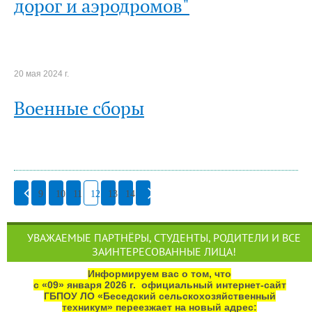
дорог и аэродромов"
20 мая 2024 г.
Военные сборы
9
10
11
12
13
14
УВАЖАЕМЫЕ ПАРТНЁРЫ, СТУДЕНТЫ, РОДИТЕЛИ И ВСЕ
ЗАИНТЕРЕСОВАННЫЕ ЛИЦА!
Информируем вас о том, что
с «09» января 2026 г. официальный интернет‑сайт
ГБПОУ ЛО «Беседский сельскохозяйственный
техникум» переезжает на новый адрес: