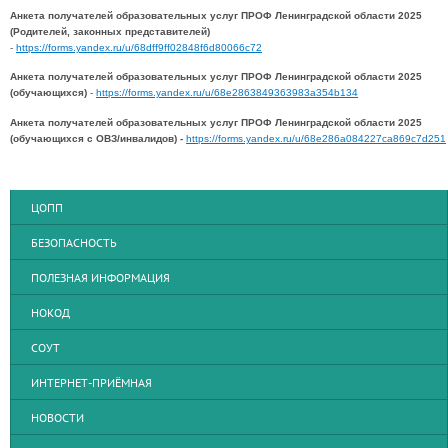
Анкета получателей образовательных услуг ПРОФ Ленинградской области 2025
(Родителей, законных представителей)
-
https://forms.yandex.ru/u/68dff9ff02848f6d80066c72
Анкета получателей образовательных услуг ПРОФ Ленинградской области 2025
(обучающихся)
-
https://forms.yandex.ru/u/68e2863849363983a354b134
Анкета получателей образовательных услуг ПРОФ Ленинградской области 2025
(обучающихся с ОВЗ/инвалидов) -
https://forms.yandex.ru/u/68e286a084227ca869c7d251
ЦОПП
БЕЗОПАСНОСТЬ
ПОЛЕЗНАЯ ИНФОРМАЦИЯ
НОКОД
СОУТ
ИНТЕРНЕТ-ПРИЁМНАЯ
НОВОСТИ