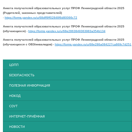
Анкета получателей образовательных услуг ПРОФ Ленинградской области 2025
(Родителей, законных представителей)
-
https://forms.yandex.ru/u/68dff9ff02848f6d80066c72
Анкета получателей образовательных услуг ПРОФ Ленинградской области 2025
(обучающихся)
-
https://forms.yandex.ru/u/68e2863849363983a354b134
Анкета получателей образовательных услуг ПРОФ Ленинградской области 2025
(обучающихся с ОВЗ/инвалидов) -
https://forms.yandex.ru/u/68e286a084227ca869c7d251
ЦОПП
БЕЗОПАСНОСТЬ
ПОЛЕЗНАЯ ИНФОРМАЦИЯ
НОКОД
СОУТ
ИНТЕРНЕТ-ПРИЁМНАЯ
НОВОСТИ