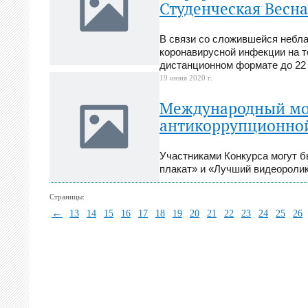
Студенческая Весна
В связи со сложившейся небла
коронавирусной инфекции на т
дистанционном формате до 22
19 июня 2020 г.
Международный мо
антикоррупционной
Участниками Конкурса могут бы
плакат» и «Лучший видеоролик
Страницы:
←
13
14
15
16
17
18
19
20
21
22
23
24
25
26