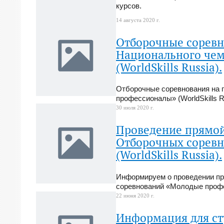
курсов.
14 августа 2020 г.
Отборочные соревно
Национального че
(WorldSkills Russia).
Отборочные соревнования на п
профессионалы» (WorldSkills R
30 июля 2020 г.
Проведение прямой
Отборочных сорев
(WorldSkills Russia).
Информируем о проведении пр
соревнований «Молодые профес
22 июня 2020 г.
Информация для ст