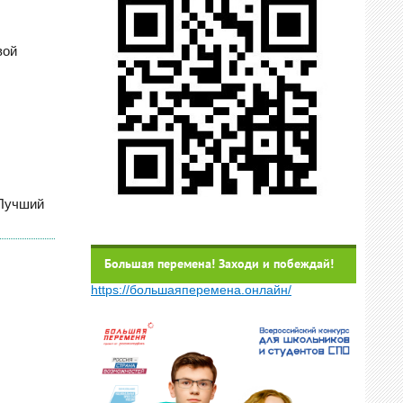
вой
«Лучший
Большая перемена! Заходи и побеждай!
https://большаяперемена.онлайн/