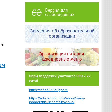
Версия для
слабовидящих
Сведения об образовательной
организации
ые
Организация питания.
Ежедневные меню
ам
Меры поддержки участников СВО и их
семей
https://lenobl.ru/support/
https://edu.lenobl.ru/ru/about/mery-
podderzhki-uchastnikov-svo/