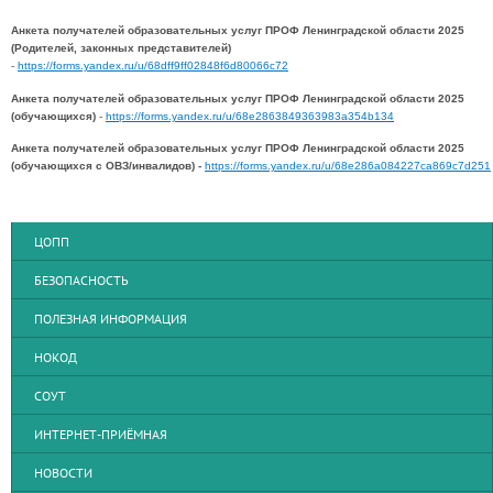
Анкета получателей образовательных услуг ПРОФ Ленинградской области 2025
(Родителей, законных представителей)
-
https://forms.yandex.ru/u/68dff9ff02848f6d80066c72
Анкета получателей образовательных услуг ПРОФ Ленинградской области 2025
(обучающихся)
-
https://forms.yandex.ru/u/68e2863849363983a354b134
Анкета получателей образовательных услуг ПРОФ Ленинградской области 2025
(обучающихся с ОВЗ/инвалидов) -
https://forms.yandex.ru/u/68e286a084227ca869c7d251
ЦОПП
БЕЗОПАСНОСТЬ
ПОЛЕЗНАЯ ИНФОРМАЦИЯ
НОКОД
СОУТ
ИНТЕРНЕТ-ПРИЁМНАЯ
НОВОСТИ