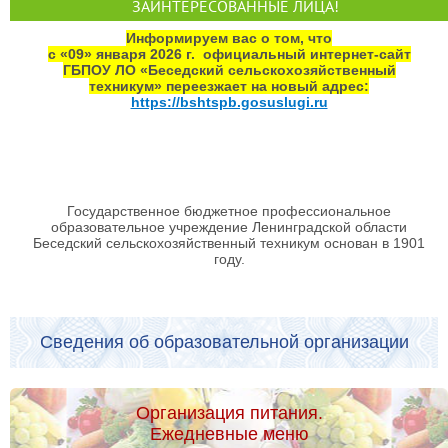
ЗАИНТЕРЕСОВАННЫЕ ЛИЦА!
Информируем вас о том, что
с «09» января 2026 г. официальный интернет‑сайт
ГБПОУ ЛО «Беседский сельскохозяйственный
техникум» переезжает на новый адрес:
https://bshtspb.gosuslugi.ru
Государственное бюджетное профессиональное
образовательное учреждение Ленинградской области
Беседский сельскохозяйственный техникум основан в 1901
году.
Сведения об образовательной организации
Организация питания.
Ежедневные меню