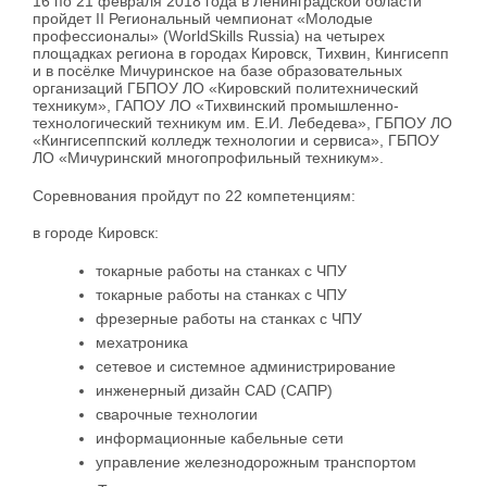
16 по 21 февраля 2018 года в Ленинградской области
пройдет II Региональный чемпионат «Молодые
профессионалы» (WorldSkills Russia) на четырех
площадках региона в городах Кировск, Тихвин, Кингисепп
и в посёлке Мичуринское на базе образовательных
организаций ГБПОУ ЛО «Кировский политехнический
техникум», ГАПОУ ЛО «Тихвинский промышленно-
технологический техникум им. Е.И. Лебедева», ГБПОУ ЛО
«Кингисеппский колледж технологии и сервиса», ГБПОУ
ЛО «Мичуринский многопрофильный техникум».
Соревнования пройдут по 22 компетенциям:
в городе Кировск:
токарные работы на станках с ЧПУ
токарные работы на станках с ЧПУ
фрезерные работы на станках с ЧПУ
мехатроника
сетевое и системное администрирование
инженерный дизайн CAD (САПР)
сварочные технологии
информационные кабельные сети
управление железнодорожным транспортом