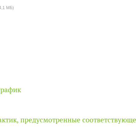
4,1 МБ)
график
актик, предусмотренные соответствующ