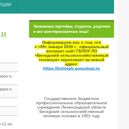
УПЦИИ
Уважаемые партнёры, студенты, родители
 и
и все заинтересованные лица!
Информируем вас о том, что
с «09» января 2026 г. официальный
интернет‑сайт ГБПОУ ЛО
«Беседский сельскохозяйственный
техникум» переезжает на новый
адрес:
https://bshtspb.gosuslugi.ru
дорог и
дорог и
Государственное бюджетное
профессиональное образовательное
учреждение Ленинградской области
Беседский сельскохозяйственный
техникум основан в 1901 году.
 (11 кл)