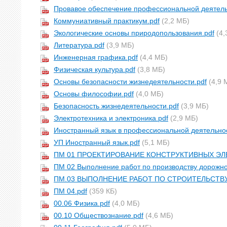
Провавое обеспечение профессиональной деятель
Коммуниативный практикум.pdf
(2,2 МБ)
Экологические основы природопользования.pdf
(4,
Литература.pdf
(3,9 МБ)
Инженерная графика.pdf
(4,4 МБ)
Физическая культура.pdf
(3,8 МБ)
Основы безопасности жизнедеятельности.pdf
(4,9 
Основы философии.pdf
(4,0 МБ)
Безопасность жизнедеятельности.pdf
(3,9 МБ)
Электротехника и электроника.pdf
(2,9 МБ)
Иностранный язык в профессиональной деятельнос
УП Иностранный язык.pdf
(5,1 МБ)
ПМ 01 ПРОЕКТИРОВАНИЕ КОНСТРУКТИВНЫХ ЭЛ
ПМ 02 Выполнение работ по производству дорожно
ПМ.03 ВЫПОЛНЕНИЕ РАБОТ ПО СТРОИТЕЛЬСТВ
ПМ 04.pdf
(359 КБ)
00.06 Физика.pdf
(4,0 МБ)
00.10 Обществознание.pdf
(4,6 МБ)