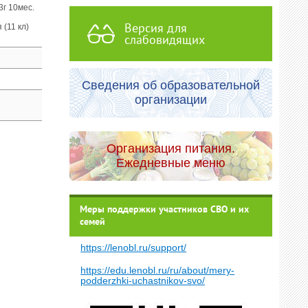
3г 10мес.
Версия для
 (11 кл)
слабовидящих
Сведения об образовательной
организации
Организация питания.
Ежедневные меню
Меры поддержки участников СВО и их
семей
https://lenobl.ru/support/
https://edu.lenobl.ru/ru/about/mery-
podderzhki-uchastnikov-svo/