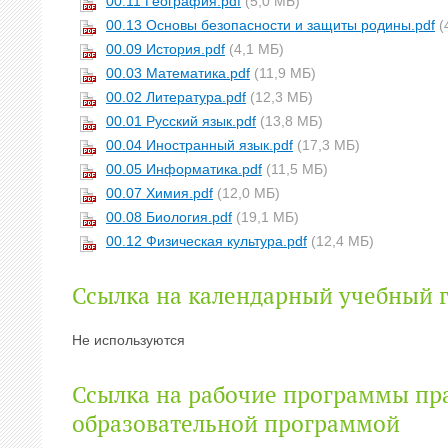
00.11 География.pdf
(5,0 МБ)
00.13 Основы безопасности и защиты родины.pdf
(
00.09 История.pdf
(4,1 МБ)
00.03 Математика.pdf
(11,9 МБ)
00.02 Литература.pdf
(12,3 МБ)
00.01 Русский язык.pdf
(13,8 МБ)
00.04 Иностранный язык.pdf
(17,3 МБ)
00.05 Информатика.pdf
(11,5 МБ)
00.07 Химия.pdf
(12,0 МБ)
00.08 Биология.pdf
(19,1 МБ)
00.12 Физическая культура.pdf
(12,4 МБ)
Ссылка на календарный учебный 
Не используются
Ссылка на рабочие программы пр
образовательной программой