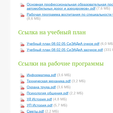
Основная профессиональная образовательная прог
автомобильных дорог и аэродромов».pdf
(7,6 МБ)
Рабочая программа воспитания по специальности 
(8,6 МБ)
Ссылка на учебный план
Учебный план 08.02.05 СиЭАДиА очное.pdf
(6,0 МБ
Учебный план 08.02.05 СиЭАДиА заочное.pdf
(331 
Ссылки на рабочие программы
Информатика.pdf
(3,6 МБ)
Техническая механика.pdf
(3,2 МБ)
Охрана труда.pdf
(3,6 МБ)
Психология общения.pdf
(2,2 МБ)
УД История.pdf
(4,8 МБ)
УП История.pdf
(5,7 МБ)
Сметы.pdf
(2,2 МБ)