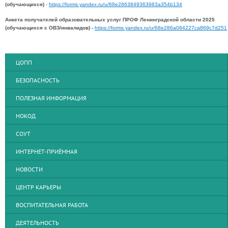
(обучающихся)
-
https://forms.yandex.ru/u/68e2863849363983a354b134
Анкета получателей образовательных услуг ПРОФ Ленинградской области 2025
(обучающихся с ОВЗ/инвалидов) -
https://forms.yandex.ru/u/68e286a084227ca869c7d251
ЦОПП
БЕЗОПАСНОСТЬ
ПОЛЕЗНАЯ ИНФОРМАЦИЯ
НОКОД
СОУТ
ИНТЕРНЕТ-ПРИЁМНАЯ
НОВОСТИ
ЦЕНТР КАРЬЕРЫ
ВОСПИТАТЕЛЬНАЯ РАБОТА
ДЕЯТЕЛЬНОСТЬ