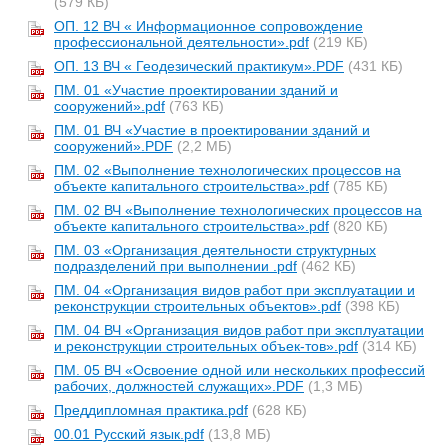
(579 КБ)
ОП. 12 ВЧ « Информационное сопровождение
профессиональной деятельности».pdf
(219 КБ)
ОП. 13 ВЧ « Геодезический практикум».PDF
(431 КБ)
ПМ. 01 «Участие проектировании зданий и
сооружений».pdf
(763 КБ)
ПМ. 01 ВЧ «Участие в проектировании зданий и
сооружений».PDF
(2,2 МБ)
ПМ. 02 «Выполнение технологических процессов на
объекте капитального строительства».pdf
(785 КБ)
ПМ. 02 ВЧ «Выполнение технологических процессов на
объекте капитального строительства».pdf
(820 КБ)
ПМ. 03 «Организация деятельности структурных
подразделений при выполнении .pdf
(462 КБ)
ПМ. 04 «Организация видов работ при эксплуатации и
реконструкции строительных объектов».pdf
(398 КБ)
ПМ. 04 ВЧ «Организация видов работ при эксплуатации
и реконструкции строительных объек-тов».pdf
(314 КБ)
ПМ. 05 ВЧ «Освоение одной или нескольких профессий
рабочих, должностей служащих».PDF
(1,3 МБ)
Преддипломная практика.pdf
(628 КБ)
00.01 Русский язык.pdf
(13,8 МБ)