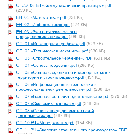
ОГСЭ. 06 ВЧ «Коммуникативный практикум».pdf
(239 КБ)
ЕН. 01 «Математика».pdf
(231 КБ)
ЕН. 02 «Информатика».pdf
(274 КБ)
ЕН. 03 «Экологические основы
природопользования».pdf
(398 КБ)
ОП. 01 «Инженерная графика».pdf
(523 КБ)
ОП. 02 «Техническая механика».pdf
(636 КБ)
ОП. 03 «Строительное черчение».PDF
(691 КБ)
ОП. 04 «Основы геодезии».pdf
(286 КБ)
ОП. 05 «Общие сведения об инженерных сетях
территорий и стройплощадок».pdf
(494 КБ)
ОП. 06 «Информационные технологии в
профессиональной деятельности».pdf
(288 КБ)
ОП. 07 «Безопасность жизнедеятельности».pdf
(379 КБ)
ОП. 07 «Экономика отрасли».pdf
(348 КБ)
ОП. 08 «Основы предпринимательской
деятельности».pdf
(287 КБ)
ОП. 10 ВЧ «Менеджмент».pdf
(154 КБ)
ОП. 11 ВЧ «Экология строительного производства».PDF