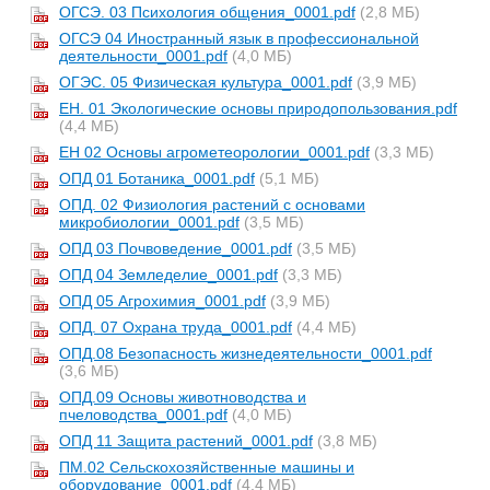
ОГСЭ. 03 Психология общения_0001.pdf
(2,8 МБ)
ОГСЭ 04 Иностранный язык в профессиональной
деятельности_0001.pdf
(4,0 МБ)
ОГЭС. 05 Физическая культура_0001.pdf
(3,9 МБ)
ЕН. 01 Экологические основы природопользования.pdf
(4,4 МБ)
ЕН 02 Основы агрометеорологии_0001.pdf
(3,3 МБ)
ОПД 01 Ботаника_0001.pdf
(5,1 МБ)
ОПД. 02 Физиология растений с основами
микробиологии_0001.pdf
(3,5 МБ)
ОПД 03 Почвоведение_0001.pdf
(3,5 МБ)
ОПД 04 Земледелие_0001.pdf
(3,3 МБ)
ОПД 05 Агрохимия_0001.pdf
(3,9 МБ)
ОПД. 07 Охрана труда_0001.pdf
(4,4 МБ)
ОПД.08 Безопасность жизнедеятельности_0001.pdf
(3,6 МБ)
ОПД.09 Основы животноводства и
пчеловодства_0001.pdf
(4,0 МБ)
ОПД 11 Защита растений_0001.pdf
(3,8 МБ)
ПМ.02 Сельскохозяйственные машины и
оборудование_0001.pdf
(4,4 МБ)