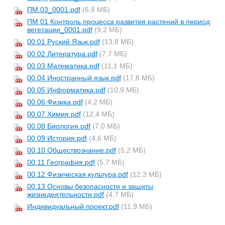
ПМ.03_0001.pdf
(6,8 МБ)
ПМ 01 Контроль процесса развития растений в период
вегетации_0001.pdf
(9,2 МБ)
00.01 Руский Язык.pdf
(13,8 МБ)
00.02 Литература.pdf
(7,7 МБ)
00.03 Математика.pdf
(11,1 МБ)
00.04 Иностранный язык.pdf
(17,8 МБ)
00.05 Информатика.pdf
(10,9 МБ)
00.06 Физика.pdf
(4,2 МБ)
00.07 Химия.pdf
(12,4 МБ)
00.08 Биология.pdf
(7,0 МБ)
00.09 История.pdf
(4,6 МБ)
00.10 Обществознание.pdf
(5,2 МБ)
00.11 География.pdf
(5,7 МБ)
00.12 Физическая культура.pdf
(12,3 МБ)
00.13 Основы безопасности и защиты
жизнедеятельности.pdf
(4,7 МБ)
Индивидуальный проект.pdf
(11,9 МБ)