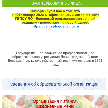
ЗАИНТЕРЕСОВАННЫЕ ЛИЦА!
Информируем вас о том, что
с «09» января 2026 г. официальный интернет‑сайт
ГБПОУ ЛО «Беседский сельскохозяйственный
техникум» переезжает на новый адрес:
https://bshtspb.gosuslugi.ru
Государственное бюджетное профессиональное
образовательное учреждение Ленинградской области
Беседский сельскохозяйственный техникум основан в 1901
году.
Сведения об образовательной организации
Организация питания.
Ежедневные меню