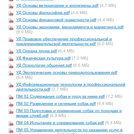
УД Основы ветеринарии и зоогигиены.pdf
(4,7 МБ)
УД Основы философии.pdf
(4,6 МБ)
УД Основы финансовой грамотности.pdf
(4,4 МБ)
УД Основы экономики, менеджмента и маркетинга.pdf
(6,0 МБ)
УД Правовое обеспечение профессиональной и
предпринимательской деятельности.pdf
(6,0 МБ)
УД Охрана труда.pdf
(6,4 МБ)
УД Физическая культура.pdf
(7,2 МБ)
УД Психология общения.pdf
(6,5 МБ)
УД Экологические основы природопользования.pdf
(5,4 МБ)
УД Информационные технологии в профессиональной
деятельности.pdf
(2,7 МБ)
ПМ 01 Содержание собак и уход за ними.pdf
(7,2 МБ)
ПМ 02 Разведение и селекции собак.pdf
(6,9 МБ)
ПМ 03 Подготовка и применение собак по породам и
видам служб.pdf
(6,9 МБ)
ПМ 04 Испытание и соревнование собак.pdf
(5,3 МБ)
ПМ 05 Управление деятельности по оказанию услуг в