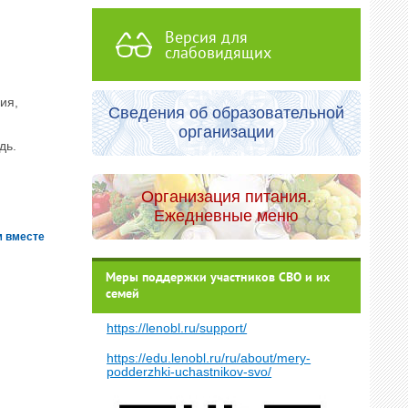
Версия для
слабовидящих
ия,
Сведения об образовательной
организации
дь.
Организация питания.
Ежедневные меню
 вместе
Меры поддержки участников СВО и их
семей
https://lenobl.ru/support/
https://edu.lenobl.ru/ru/about/mery-
podderzhki-uchastnikov-svo/