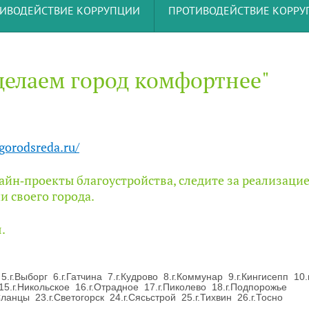
ИВОДЕЙСТВИЕ КОРРУПЦИИ
ПРОТИВОДЕЙСТВИЕ КОРР
делаем город комфортнее"
.gorodsreda.ru/
йн‑проекты благоустройства, следите за реализаци
и своего города.
.
 5.г.Выборг 6.г.Гатчина 7.г.Кудрово 8.г.Коммунар 9.г.Кингисепп 10
 15.г.Никольское 16.г.Отрадное 17.г.Пиколево 18.г.Подпорожье
Сланцы 23.г.Светогорск 24.г.Сясьстрой 25.г.Тихвин 26.г.Тосно