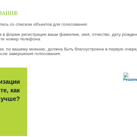
ВАНИЯ:
есь со списком объектов для голосования.
ав в форме регистрации ваши фамилию, имя, отчество, дату рожден
ите номер телефона.
ая, по вашему мнению, должна быть благоустроена в первую очере
осле завершения голосования.
Решаем
изации
те, как
лучше?