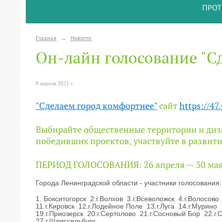
ПРОТ
Главная
→
Новости
Он-лайн голосование "С
8 апреля 2021 г.
"Сделаем город комфортнее"
сайт
https://47
Выбирайте общественные территории и диза
победивших проектов, участвуйте в развити
ПЕРИОД ГОЛОСОВАНИЯ: 26 апреля — 30 мая
Города Ленинградской области - участники голосования:
1. Бокситогорск 2.г.Волхов 3.г.Всеволожск 4.г.Волосово
11.г.Кировск 12.г.Лодейное Поле 13.г.Луга 14.г.Мурино
19.г.Приозерск 20.г.Сертолово 21.г.Сосновый Бор 22.г.
27.г.Шлиссельбург