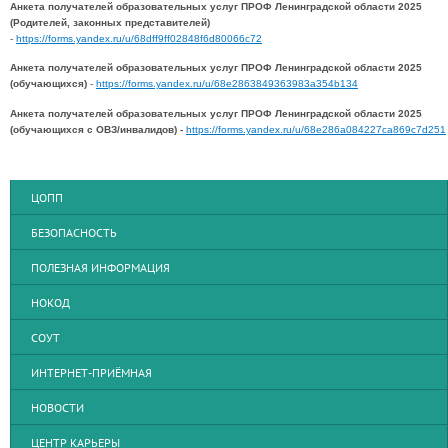
Анкета получателей образовательных услуг ПРОФ Ленинградской области 2025
(Родителей, законных представителей)
-
https://forms.yandex.ru/u/68dff9ff02848f6d80066c72
Анкета получателей образовательных услуг ПРОФ Ленинградской области 2025
(обучающихся)
-
https://forms.yandex.ru/u/68e2863849363983a354b134
Анкета получателей образовательных услуг ПРОФ Ленинградской области 2025
(обучающихся с ОВЗ/инвалидов) -
https://forms.yandex.ru/u/68e286a084227ca869c7d251
ЦОПП
БЕЗОПАСНОСТЬ
ПОЛЕЗНАЯ ИНФОРМАЦИЯ
НОКОД
СОУТ
ИНТЕРНЕТ-ПРИЁМНАЯ
НОВОСТИ
ЦЕНТР КАРЬЕРЫ