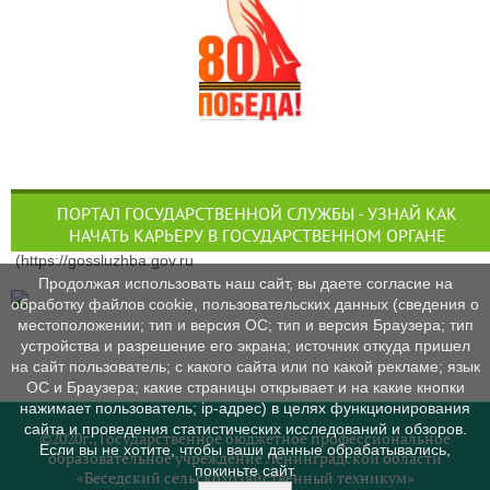
ПОРТАЛ ГОСУДАРСТВЕННОЙ СЛУЖБЫ - УЗНАЙ КАК
НАЧАТЬ КАРЬЕРУ В ГОСУДАРСТВЕННОМ ОРГАНЕ
(https://gossluzhba.gov.ru
Продолжая использовать наш сайт, вы даете согласие на
обработку файлов cookie, пользовательских данных (сведения о
местоположении; тип и версия ОС; тип и версия Браузера; тип
устройства и разрешение его экрана; источник откуда пришел
на сайт пользователь; с какого сайта или по какой рекламе; язык
ОС и Браузера; какие страницы открывает и на какие кнопки
нажимает пользователь; ip-адрес) в целях функционирования
сайта и проведения статистических исследований и обзоров.
©2020г., Государственное бюджетное профессиональное
Если вы не хотите, чтобы ваши данные обрабатывались,
образовательное учреждение Ленинградской области
покиньте сайт.
«Беседский сельскохозяйственный техникум»