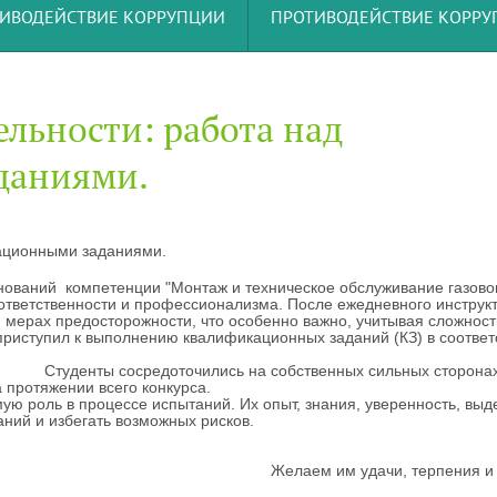
ИВОДЕЙСТВИЕ КОРРУПЦИИ
ПРОТИВОДЕЙСТВИЕ КОРР
льности: работа над
даниями.
кационными заданиями.
ований компетенции "Монтаж и техническое обслуживание газово
ответственности и профессионализма. После ежедневного инструк
 мерах предосторожности, что особенно важно, учитывая сложност
приступил к выполнению квалификационных заданий (КЗ) в соответ
дуальным графико
на собственных сильных сторонах
 протяжении всего конкурса.
роль в процессе испытаний. Их опыт, знания, уверенность, выд
ний и избегать возможных рисков.
еть за каждого участни
, терпения и сил 