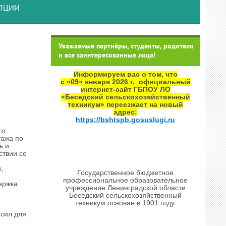
УПЦИИ
Уважаемые партнёры, студенты, родители
и все заинтересованные лица!
Информируем вас о том, что
с «09» января 2026 г. официальный
интернет‑сайт ГБПОУ ЛО
«Беседский сельскохозяйственный
техникум» переезжает на новый
адрес:
https://bshtspb.gosuslugi.ru
го
тажа по
ь и
ствии со
м.
,
Государственное бюджетное
профессиональное образовательное
ержка
учреждение Ленинградской области
Беседский сельскохозяйственный
ка!
техникум основан в 1901 году.
для