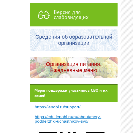
Версия для
слабовидящих
Сведения об образовательной
организации
Организация питания.
Ежедневные меню
Меры поддержки участников СВО и их
семей
https://lenobl.ru/support/
https://edu.lenobl.ru/ru/about/mery-
podderzhki-uchastnikov-svo/