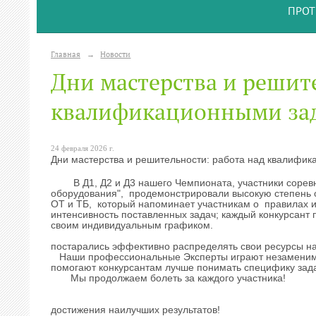
ПРОТ
Главная
→
Новости
Дни мастерства и решите
квалификационными за
24 февраля 2026 г.
Дни мастерства и решительности: работа над квалифи
В Д1, Д2 и Д3 нашего Чемпионата, участники соревн
оборудования", продемонстрировали высокую степень 
ОТ и ТБ, который напоминает участникам о правилах и
интенсивность поставленных задач; каждый конкурсант 
своим индиви
Студенты сосредоточились 
постарались эффективно распределять свои ресурсы на
Наши профессиональные Эксперты играют незаменимую 
помогают конкурсантам лучше понимать специфику зада
Мы продолжаем бол
Желаем им удачи
достижения наилучших результатов!