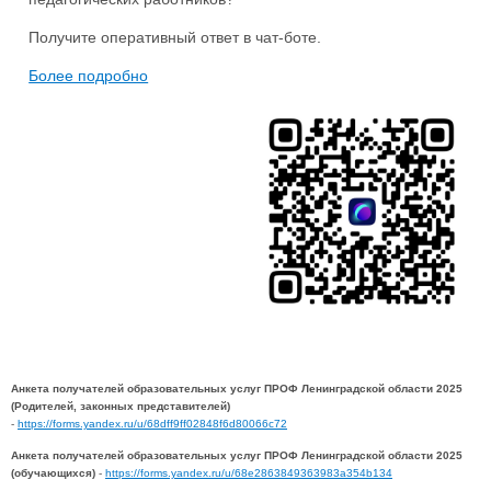
Получите оперативный ответ в чат-боте.
Более подробно
Анкета получателей образовательных услуг ПРОФ Ленинградской области 2025
(Родителей, законных представителей)
-
https://forms.yandex.ru/u/68dff9ff02848f6d80066c72
Анкета получателей образовательных услуг ПРОФ Ленинградской области 2025
(обучающихся)
-
https://forms.yandex.ru/u/68e2863849363983a354b134