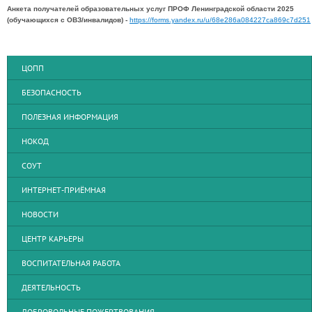
Анкета получателей образовательных услуг ПРОФ Ленинградской области 2025
(обучающихся с ОВЗ/инвалидов) -
https://forms.yandex.ru/u/68e286a084227ca869c7d251
ЦОПП
БЕЗОПАСНОСТЬ
ПОЛЕЗНАЯ ИНФОРМАЦИЯ
НОКОД
СОУТ
ИНТЕРНЕТ-ПРИЁМНАЯ
НОВОСТИ
ЦЕНТР КАРЬЕРЫ
ВОСПИТАТЕЛЬНАЯ РАБОТА
ДЕЯТЕЛЬНОСТЬ
ДОБРОВОЛЬНЫЕ ПОЖЕРТВОВАНИЯ