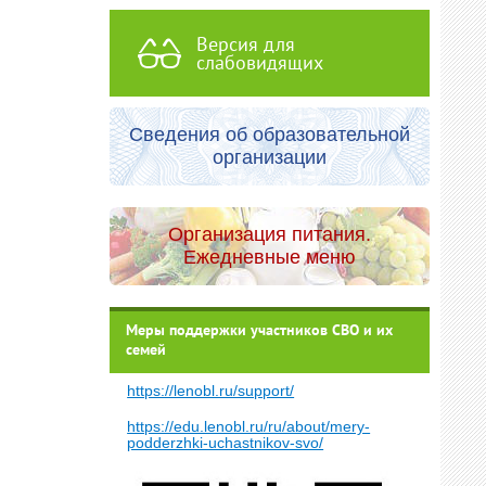
Версия для
слабовидящих
Сведения об образовательной
организации
Организация питания.
Ежедневные меню
Меры поддержки участников СВО и их
семей
https://lenobl.ru/support/
https://edu.lenobl.ru/ru/about/mery-
podderzhki-uchastnikov-svo/