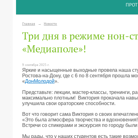
ПРОТ
Главная
→
Новости
Три дня в режиме нон-с
«Медиаполе»!
9 сентября 2025 г.
Яркие и насыщенные выходные провела наша студ
Ростова-на-Дону, где с 6 по 8 сентября прошла 
«
ДонМолодой
».
Представьте: лекции, мастер-классы, тренинги, 
максимально плотным! Виктория прокачала навыки
улучшила свои ораторские способности.
Вот что говорит сама Виктория о своих впечатлен
«Это была атмосфера творчества и вдохновения!
Встречи со спикерами и экскурсия по городу был
Мы рады, что у наших студентов есть такие возм