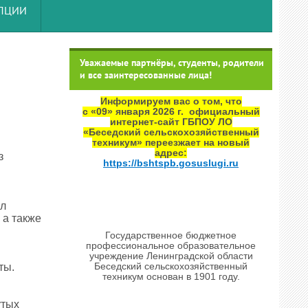
УПЦИИ
Уважаемые партнёры, студенты, родители
и все заинтересованные лица!
Информируем вас о том, что
с «09» января 2026 г. официальный
интернет‑сайт ГБПОУ ЛО
«Беседский сельскохозяйственный
техникум» переезжает на новый
адрес:
з
https://bshtspb.gosuslugi.ru
ыл
 а также
Государственное бюджетное
профессиональное образовательное
учреждение Ленинградской области
Беседский сельскохозяйственный
ты.
техникум основан в 1901 году.
утых