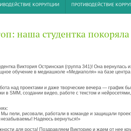
ИВОДЕЙСТВИЕ КОРРУПЦИИ
ПРОТИВОДЕЙСТВИЕ КОРР
топ: наша студентка покоряла
ентка Виктория Остринская (группа 341)! Она вернулась и
мощное обучение в медиашколе «Медиаполя» на базе центра
работа над проектами и даже творческие вечера — график б
 в SMM, создании видео, работе с текстом и нейросетями,
иях:
 Мы пели, рисовали, работали в команде и защищали проек
и незабываемы! Надеюсь вернуться!»
ожности для роста! Поздравляем Викторию и ждем от нее кр