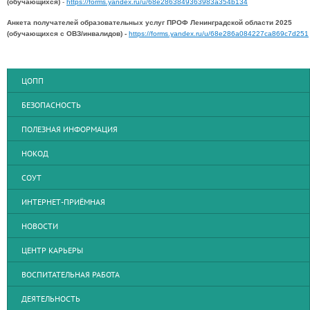
(обучающихся)
-
https://forms.yandex.ru/u/68e2863849363983a354b134
Анкета получателей образовательных услуг ПРОФ Ленинградской области 2025
(обучающихся с ОВЗ/инвалидов) -
https://forms.yandex.ru/u/68e286a084227ca869c7d251
ЦОПП
БЕЗОПАСНОСТЬ
ПОЛЕЗНАЯ ИНФОРМАЦИЯ
НОКОД
СОУТ
ИНТЕРНЕТ-ПРИЁМНАЯ
НОВОСТИ
ЦЕНТР КАРЬЕРЫ
ВОСПИТАТЕЛЬНАЯ РАБОТА
ДЕЯТЕЛЬНОСТЬ