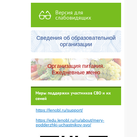
Версия для
слабовидящих
Сведения об образовательной
организации
Организация питания.
Ежедневные меню
Меры поддержки участников СВО и их
семей
https://lenobl.ru/support/
https://edu.lenobl.ru/ru/about/mery-
podderzhki-uchastnikov-svo/