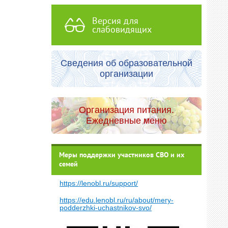
Версия для
слабовидящих
Сведения об образовательной
организации
Организация питания.
Ежедневные меню
Меры поддержки участников СВО и их
семей
https://lenobl.ru/support/
https://edu.lenobl.ru/ru/about/mery-
podderzhki-uchastnikov-svo/