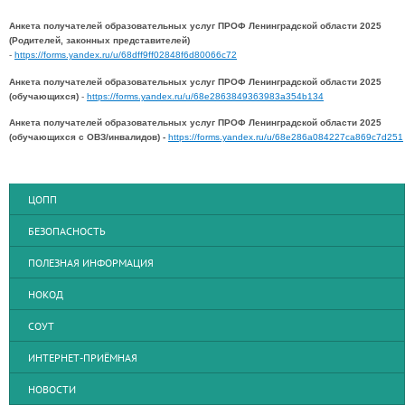
Анкета получателей образовательных услуг ПРОФ Ленинградской области 2025
(Родителей, законных представителей)
-
https://forms.yandex.ru/u/68dff9ff02848f6d80066c72
Анкета получателей образовательных услуг ПРОФ Ленинградской области 2025
(обучающихся)
-
https://forms.yandex.ru/u/68e2863849363983a354b134
Анкета получателей образовательных услуг ПРОФ Ленинградской области 2025
(обучающихся с ОВЗ/инвалидов) -
https://forms.yandex.ru/u/68e286a084227ca869c7d251
ЦОПП
БЕЗОПАСНОСТЬ
ПОЛЕЗНАЯ ИНФОРМАЦИЯ
НОКОД
СОУТ
ИНТЕРНЕТ-ПРИЁМНАЯ
НОВОСТИ