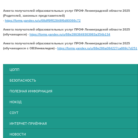
Анкета получателей образовательных услуг ПРОФ Ленинградской области 2025
(Родителей, законных представителей)
-
https://forms.yandex.ru/u/68dff9ff02848f6d80066c72
Анкета получателей образовательных услуг ПРОФ Ленинградской области 2025
(обучающихся)
-
https://forms.yandex.ru/u/68e2863849363983a354b134
Анкета получателей образовательных услуг ПРОФ Ленинградской области 2025
(обучающихся с ОВЗ/инвалидов) -
https://forms.yandex.ru/u/68e286a084227ca869c7d251
ЦОПП
БЕЗОПАСНОСТЬ
ПОЛЕЗНАЯ ИНФОРМАЦИЯ
НОКОД
СОУТ
ИНТЕРНЕТ-ПРИЁМНАЯ
НОВОСТИ