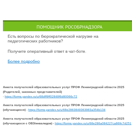
ПОМОЩНИК РОСОБРНАДЗОРА
Есть вопросы по бюрократической нагрузке на
педагогических работников?
Получите оперативный ответ в чат-боте.
Более подробно
Анкета получателей образовательных услуг ПРОФ Ленинградской области 2025
(Родителей, законных представителей)
-
https://forms.yandex.ru/u/68dff9ff02848f6d80066c72
Анкета получателей образовательных услуг ПРОФ Ленинградской области 2025
(обучающихся)
-
https://forms.yandex.ru/u/68e2863849363983a354b134
Анкета получателей образовательных услуг ПРОФ Ленинградской области 2025
(обучающихся с ОВЗ/инвалидов) -
https://forms.yandex.ru/u/68e286a084227ca869c7d251