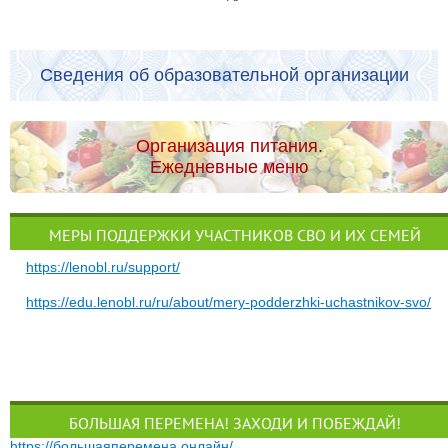
Сведения об образовательной организации
Организация питания.
Ежедневные меню
МЕРЫ ПОДДЕРЖКИ УЧАСТНИКОВ СВО И ИХ СЕМЕЙ
https://lenobl.ru/support/
https://edu.lenobl.ru/ru/about/mery-podderzhki-uchastnikov-svo/
БОЛЬШАЯ ПЕРЕМЕНА! ЗАХОДИ И ПОБЕЖДАЙ!
https://большаяперемена.онлайн/