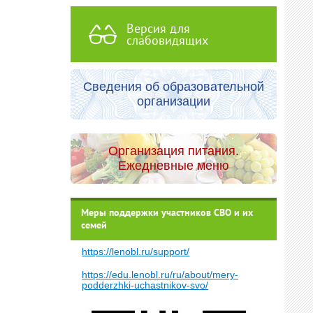
Версия для
слабовидящих
Сведения об образовательной
организации
Организация питания.
Ежедневные меню
Меры поддержки участников СВО и их
семей
https://lenobl.ru/support/
https://edu.lenobl.ru/ru/about/mery-
podderzhki-uchastnikov-svo/