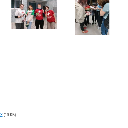
cx
(19 КБ)