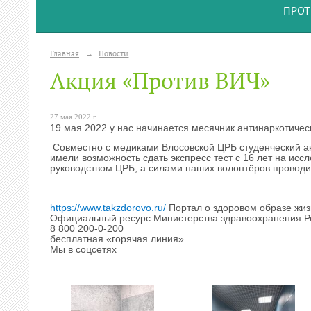
ПРОТ
Главная
→
Новости
Акция «Против ВИЧ»
27 мая 2022 г.
19 мая 2022 у нас начинается месячник антинаркотиче
Совместно с медиками Влосовской ЦРБ студенческий ак
имели возможность сдать экспресс тест с 16 лет на и
руководством ЦРБ, а силами наших волонтёров проводит
https://www.takzdorovo.ru/
Портал о здоровом образе жи
Официальный ресурс Министерства здравоохранения Р
8 800 200-0-200
бесплатная «горячая линия»
Мы в соцсетях