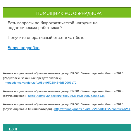
ПОМОЩНИК РОСОБРНАДЗОРА
Есть вопросы по бюрократической нагрузке на
педагогических работников?
Получите оперативный ответ в чат-боте.
Более подробно
Анкета получателей образовательных услуг ПРОФ Ленинградской области 2025
(Родителей, законных представителей)
-
https://forms.yandex.ru/u/68dff9ff02848f6d80066c72
Анкета получателей образовательных услуг ПРОФ Ленинградской области 2025
(обучающихся)
-
https://forms.yandex.ru/u/68e2863849363983a354b134
Анкета получателей образовательных услуг ПРОФ Ленинградской области 2025
(обучающихся с ОВЗ/инвалидов) -
https://forms.yandex.ru/u/68e286a084227ca869c7d251
ЦОПП