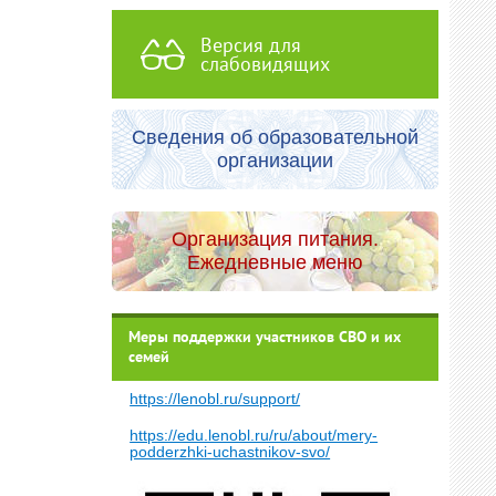
Версия для
слабовидящих
Сведения об образовательной
организации
Организация питания.
Ежедневные меню
Меры поддержки участников СВО и их
семей
https://lenobl.ru/support/
https://edu.lenobl.ru/ru/about/mery-
podderzhki-uchastnikov-svo/